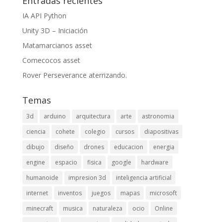
Entradas recientes
IA API Python
Unity 3D – Iniciación
Matamarcianos asset
Comecocos asset
Rover Perseverance aterrizando.
Temas
3d
arduino
arquitectura
arte
astronomia
ciencia
cohete
colegio
cursos
diapositivas
dibujo
diseño
drones
educacion
energia
engine
espacio
fisica
google
hardware
humanoide
impresion 3d
inteligencia artificial
internet
inventos
juegos
mapas
microsoft
minecraft
musica
naturaleza
ocio
Online