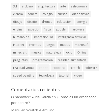
3d
arduino
arquitectura
arte
astronomia
ciencia
cohete
colegio
cursos
diapositivas
dibujo
diseño
drones
educacion
energia
engine
espacio
fisica
google
hardware
humanoide
impresion 3d
inteligencia artificial
internet
inventos
juegos
mapas
microsoft
minecraft
musica
naturaleza
ocio
Online
preguntas
programacion
realidad aumentada
realidad virtual
robot
robotica
scratch
software
speed painting
tecnologia
tutorial
video
Comentarios recientes
O hardware: – Iria García
en
¿Como es un ordenador
por dentro?
Manu
en
Scratch 4 Arduino