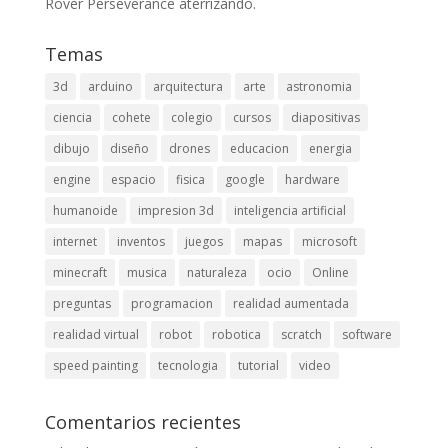
Rover Perseverance aterrizando.
Temas
3d
arduino
arquitectura
arte
astronomia
ciencia
cohete
colegio
cursos
diapositivas
dibujo
diseño
drones
educacion
energia
engine
espacio
fisica
google
hardware
humanoide
impresion 3d
inteligencia artificial
internet
inventos
juegos
mapas
microsoft
minecraft
musica
naturaleza
ocio
Online
preguntas
programacion
realidad aumentada
realidad virtual
robot
robotica
scratch
software
speed painting
tecnologia
tutorial
video
Comentarios recientes