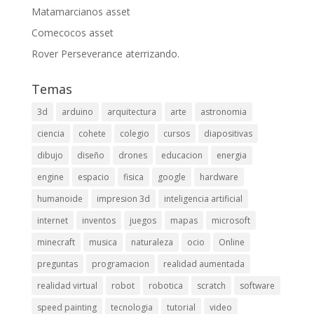
Matamarcianos asset
Comecocos asset
Rover Perseverance aterrizando.
Temas
3d
arduino
arquitectura
arte
astronomia
ciencia
cohete
colegio
cursos
diapositivas
dibujo
diseño
drones
educacion
energia
engine
espacio
fisica
google
hardware
humanoide
impresion 3d
inteligencia artificial
internet
inventos
juegos
mapas
microsoft
minecraft
musica
naturaleza
ocio
Online
preguntas
programacion
realidad aumentada
realidad virtual
robot
robotica
scratch
software
speed painting
tecnologia
tutorial
video