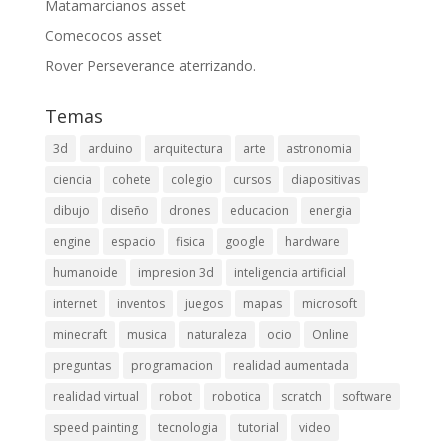
Matamarcianos asset
Comecocos asset
Rover Perseverance aterrizando.
Temas
3d
arduino
arquitectura
arte
astronomia
ciencia
cohete
colegio
cursos
diapositivas
dibujo
diseño
drones
educacion
energia
engine
espacio
fisica
google
hardware
humanoide
impresion 3d
inteligencia artificial
internet
inventos
juegos
mapas
microsoft
minecraft
musica
naturaleza
ocio
Online
preguntas
programacion
realidad aumentada
realidad virtual
robot
robotica
scratch
software
speed painting
tecnologia
tutorial
video