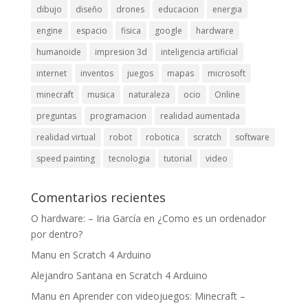
dibujo
diseño
drones
educacion
energia
engine
espacio
fisica
google
hardware
humanoide
impresion 3d
inteligencia artificial
internet
inventos
juegos
mapas
microsoft
minecraft
musica
naturaleza
ocio
Online
preguntas
programacion
realidad aumentada
realidad virtual
robot
robotica
scratch
software
speed painting
tecnologia
tutorial
video
Comentarios recientes
O hardware: – Iria García
en
¿Como es un ordenador
por dentro?
Manu
en
Scratch 4 Arduino
Alejandro Santana
en
Scratch 4 Arduino
Manu
en
Aprender con videojuegos: Minecraft –