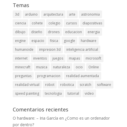
Temas
3d
arduino
arquitectura
arte
astronomia
ciencia
cohete
colegio
cursos
diapositivas
dibujo
diseño
drones
educacion
energia
engine
espacio
fisica
google
hardware
humanoide
impresion 3d
inteligencia artificial
internet
inventos
juegos
mapas
microsoft
minecraft
musica
naturaleza
ocio
Online
preguntas
programacion
realidad aumentada
realidad virtual
robot
robotica
scratch
software
speed painting
tecnologia
tutorial
video
Comentarios recientes
O hardware: – Iria García
en
¿Como es un ordenador
por dentro?