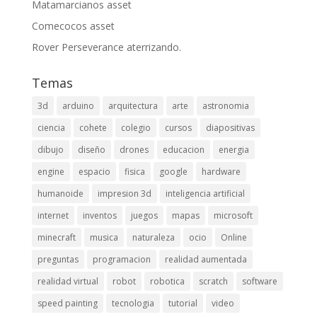
Matamarcianos asset
Comecocos asset
Rover Perseverance aterrizando.
Temas
3d
arduino
arquitectura
arte
astronomia
ciencia
cohete
colegio
cursos
diapositivas
dibujo
diseño
drones
educacion
energia
engine
espacio
fisica
google
hardware
humanoide
impresion 3d
inteligencia artificial
internet
inventos
juegos
mapas
microsoft
minecraft
musica
naturaleza
ocio
Online
preguntas
programacion
realidad aumentada
realidad virtual
robot
robotica
scratch
software
speed painting
tecnologia
tutorial
video